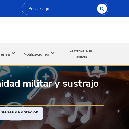
Buscar
Reforma a la
rensa
Notificaciones
Justicia
dad militar y sustrajo
 bienes de dotación