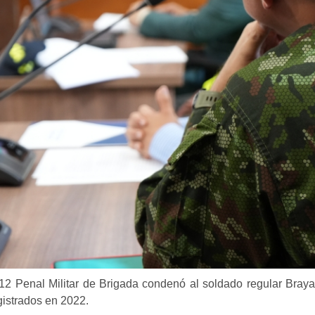
12 Penal Militar de Brigada condenó al soldado regular Braya
gistrados en 2022.