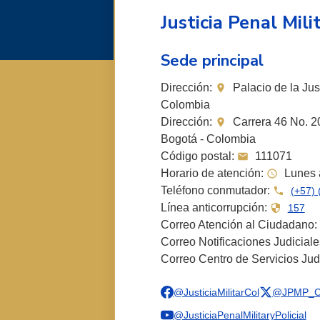
Justicia Penal Milit
Sede principal
Dirección:
Palacio de la Just
Colombia
Dirección:
Carrera 46 No. 20
Bogotá - Colombia
Código postal:
111071
Horario de atención:
Lunes a
Teléfono conmutador:
(+57) 
Línea anticorrupción:
157
Correo Atención al Ciudadano:
Correo Notificaciones Judicial
Correo Centro de Servicios Jud
@JusticiaMilitarCol
@JPMP_C
@JusticiaPenalMilitaryPolicial