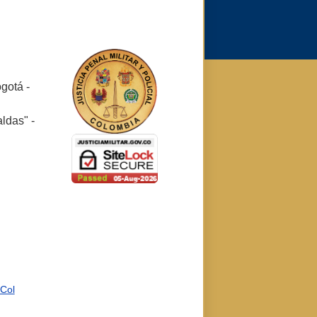
ogotá -
ldas" -
rCol