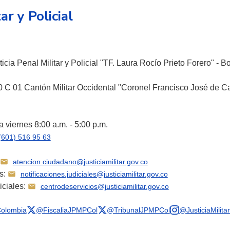
ar y Policial
icia Penal Militar y Policial "TF. Laura Rocío Prieto Forero" - B
 C 01 Cantón Militar Occidental "Coronel Francisco José de Ca
 viernes 8:00 a.m. - 5:00 p.m.
(601) 516 95 63
atencion.ciudadano@justiciamilitar.gov.co
es:
notificaciones.judiciales@justiciamilitar.gov.co
iciales:
centrodeservicios@justiciamilitar.gov.co
olombia
@FiscaliaJPMPCol
@TribunalJPMPCol
@JusticiaMilita