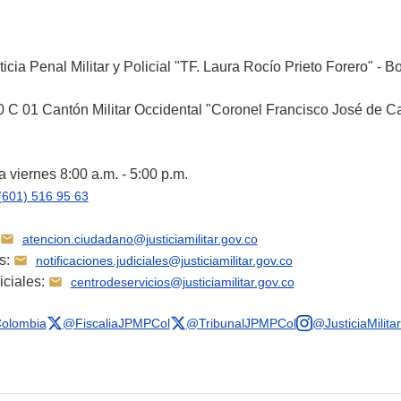
icia Penal Militar y Policial "TF. Laura Rocío Prieto Forero" - B
 C 01 Cantón Militar Occidental "Coronel Francisco José de Ca
 viernes 8:00 a.m. - 5:00 p.m.
(601) 516 95 63
atencion.ciudadano@justiciamilitar.gov.co
es:
notificaciones.judiciales@justiciamilitar.gov.co
iciales:
centrodeservicios@justiciamilitar.gov.co
olombia
@FiscaliaJPMPCol
@TribunalJPMPCol
@JusticiaMilita