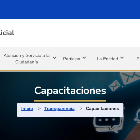
Atención y Servicio a la
Participa
La Entidad
P
Ciudadanía
Capacitaciones
Ruta de navegación
Inicio
>
Transparencia
>
Capacitaciones