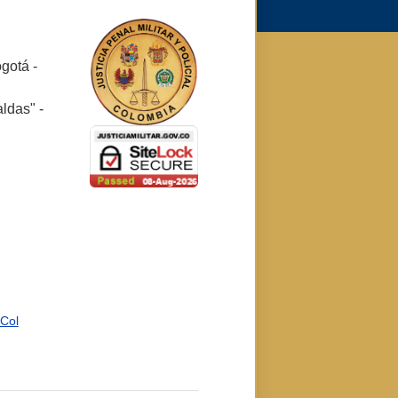
ogotá -
ldas" -
rCol