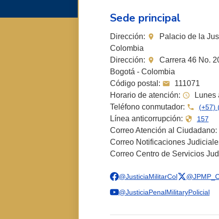
Sede principal
Dirección:
Palacio de la Just
Colombia
Dirección:
Carrera 46 No. 20
Bogotá - Colombia
Código postal:
111071
Horario de atención:
Lunes a
Teléfono conmutador:
(+57) 
Línea anticorrupción:
157
Correo Atención al Ciudadano:
Correo Notificaciones Judicial
Correo Centro de Servicios Jud
@JusticiaMilitarCol
@JPMP_C
@JusticiaPenalMilitaryPolicial