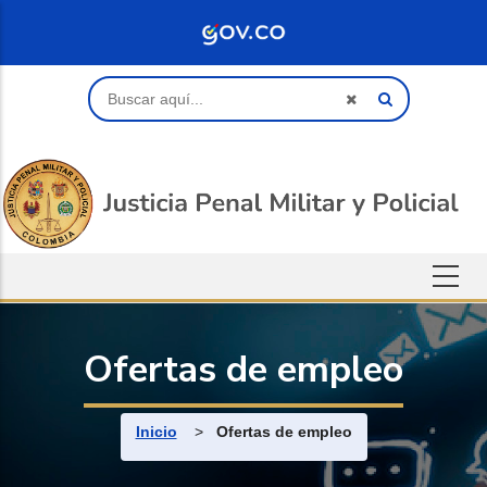
Saltar al contenido principal
Buscar
Ofertas de empleo
Ruta de navegación
Inicio
>
Ofertas de empleo