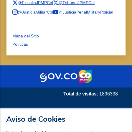
@FiscaliaJPMPCol
@TribunalJPMPCol
@JusticiaMilitarCol
@JusticiaPenalMilitaryPolicial
Mapa del Sitio
Políticas
Total de visitas:
1896338
Aviso de Cookies