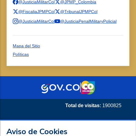
@JusticiaMilitarCol
@JPMP_Colombia
@FiscaliaJPMPCol
@TribunalJPMPCol
@JusticiaMilitarCol
@JusticiaPenalMilitaryPolicial
Mapa del Sitio
Políticas
Total de visitas:
1900825
Aviso de Cookies