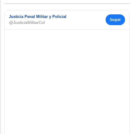
Justicia Penal Militar y Policial
Seguir
@JusticiaMilitarCol
Este contenido requiere su consentimiento para
cookies de terceros.
Configurar preferencias