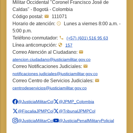
Militar Occidental "Coronel Francisco José de
Caldas" - Bogotá - Colombia
Código postal:
111071
Horario de atención:
Lunes a viernes 8:00 a.m. -
5:00 p.m.
Teléfono conmutador:
(+57) (601) 516 95 63
Línea anticorrupción:
157
Correo Atención al Ciudadano:
atencion.ciudadano@justiciamilitar.gov.co
Correo Notificaciones Judiciales:
notificaciones.judiciales@justiciamilitar.gov.co
Correo Centro de Servicios Judiciales:
centrodeservicios@justiciamilitar.gov.co
@JusticiaMilitarCol
@JPMP_Colombia
@FiscaliaJPMPCol
@TribunalJPMPCol
@JusticiaMilitarCol
@JusticiaPenalMilitaryPolicial