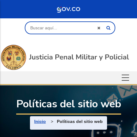
Saltar al contenido principal
Buscar
Políticas del sitio web
Ruta de navegación
Inicio
>
Políticas del sitio web