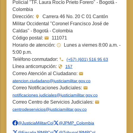
Policial "TF. Laura Rocío Prieto Forero" - Bogotá -
Colombia
Dirección:
Carrera 46 No. 20 C 01 Cantón
Militar Occidental "Coronel Francisco José de
Caldas" - Bogotá - Colombia
Código postal:
111071
Horario de atención:
Lunes a viernes 8:00 a.m. -
5:00 p.m.
Teléfono conmutador:
(+57) (601) 516 95 63
Línea anticorrupción:
157
Correo Atención al Ciudadano:
atencion.ciudadano@justiciamilitar.gov.co
Correo Notificaciones Judiciales:
notificaciones.judiciales@justiciamilitar.gov.co
Correo Centro de Servicios Judiciales:
centrodeservicios@justiciamilitar.gov.co
@JusticiaMilitarCol
@JPMP_Colombia
@FiscaliaJPMPCol
@TribunalJPMPCol