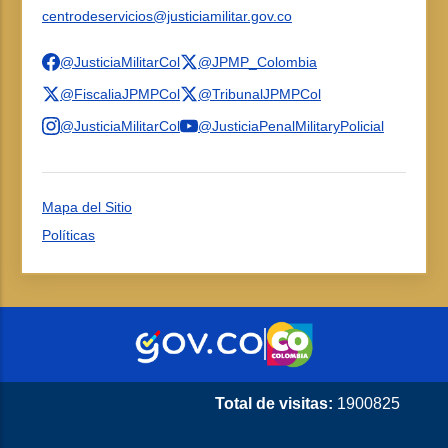
centrodeservicios@justiciamilitar.gov.co
@JusticiaMilitarCol
@JPMP_Colombia
@FiscaliaJPMPCol
@TribunalJPMPCol
@JusticiaMilitarCol
@JusticiaPenalMilitaryPolicial
Mapa del Sitio
Políticas
Total de visitas:
1900825