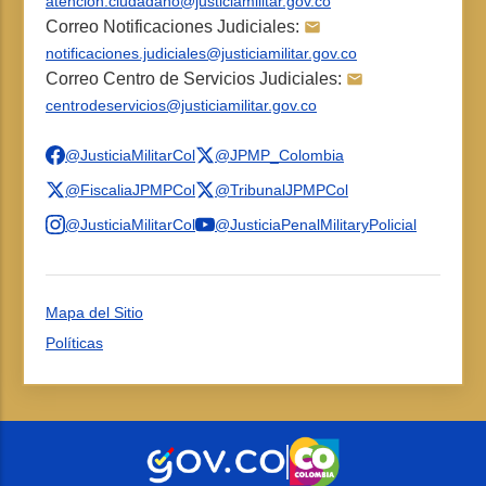
atencion.ciudadano@justiciamilitar.gov.co
Correo Notificaciones Judiciales:
notificaciones.judiciales@justiciamilitar.gov.co
Correo Centro de Servicios Judiciales:
centrodeservicios@justiciamilitar.gov.co
@JusticiaMilitarCol
@JPMP_Colombia
@FiscaliaJPMPCol
@TribunalJPMPCol
@JusticiaMilitarCol
@JusticiaPenalMilitaryPolicial
Mapa del Sitio
Políticas