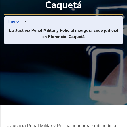
Caquetá
Ruta de navegación
Inicio
>
La Justicia Penal Militar y Policial inaugura sede judicial
en Florencia, Caquetá
La Justicia Penal Militar y Policial inaugura sede judicial