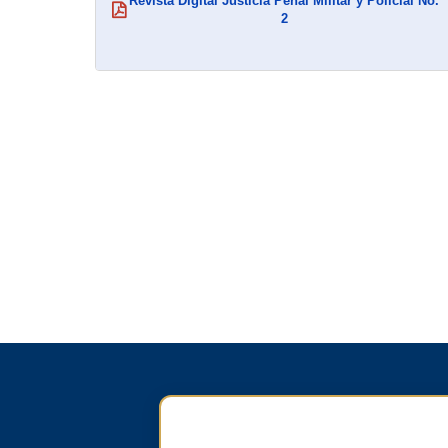
Revista Digital Justicia Penal Militar y Policial No.
(abre en nueva ventana)
2
Paginación