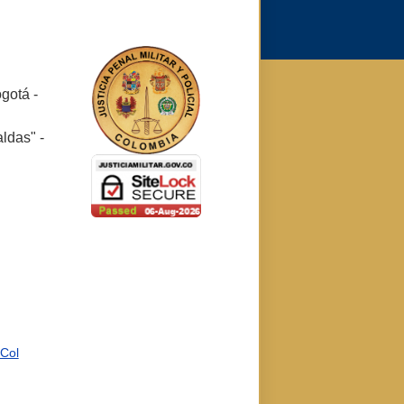
ogotá -
ldas" -
rCol