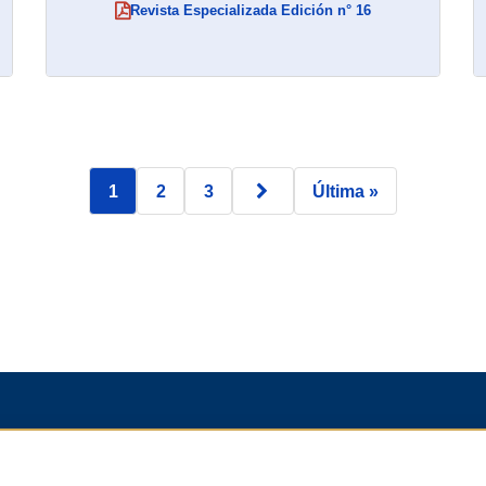
Revista Especializada Edición n° 16
(abre en nueva ventana)
1
2
3
Última »
Página actual:
Página
Página
Página siguiente
Última página