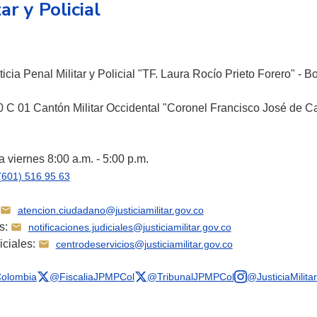
ar y Policial
icia Penal Militar y Policial "TF. Laura Rocío Prieto Forero" - B
 C 01 Cantón Militar Occidental "Coronel Francisco José de Ca
 viernes 8:00 a.m. - 5:00 p.m.
(601) 516 95 63
atencion.ciudadano@justiciamilitar.gov.co
es:
notificaciones.judiciales@justiciamilitar.gov.co
iciales:
centrodeservicios@justiciamilitar.gov.co
olombia
@FiscaliaJPMPCol
@TribunalJPMPCol
@JusticiaMilita