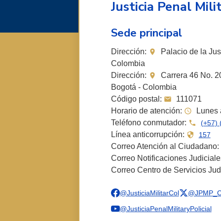
Justicia Penal Milit
Sede principal
Dirección:
Palacio de la Just
Colombia
Dirección:
Carrera 46 No. 20
Bogotá - Colombia
Código postal:
111071
Horario de atención:
Lunes a
Teléfono conmutador:
(+57) 
Línea anticorrupción:
157
Correo Atención al Ciudadano:
Correo Notificaciones Judicial
Correo Centro de Servicios Jud
@JusticiaMilitarCol
@JPMP_C
@JusticiaPenalMilitaryPolicial